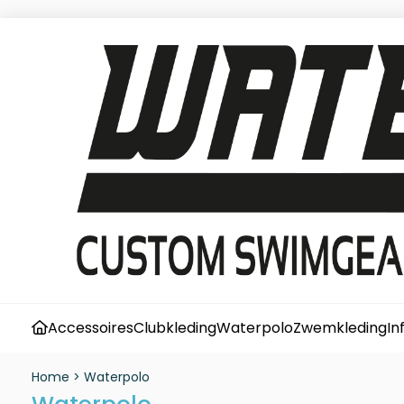
Accessoires
Clubkleding
Waterpolo
Zwemkleding
In
Home
>
Waterpolo