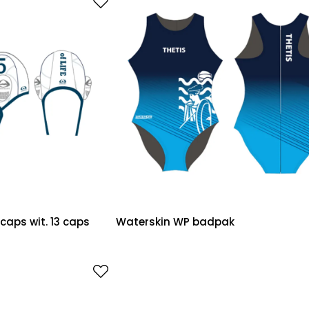
aps wit. 13 caps
Waterskin WP badpak