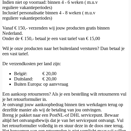
Indien niet op voorraad: binnen 4 - 6 weken ( m.u.v
reguliere vakantieperiodes)
Inclusief personalisatie binnen 4 - 8 weken ( m.u.v
reguliere vakantieperiodes)
Vanaf € 150,- verzenden wij jouw producten gratis binnen
Nederland.
Onder de € 150,- betaal je een vast tarief van € 15,00
Wil je onze producten naar het buitenland versturen? Dan betaal je
een vast tarief.
De verzendkosten per land zijn:
België: € 20,00
Duitsland: € 20,00
Buiten Europa: op aanvvraag
Een aankoop retourneren? Als je een bestelling wilt retourneren vul
je het retourformulier in.
Je ontvangt jouw aankoopbedrag binnen tien werkdagen terug op
dezelfde manier als wij de betaling van jou ontvingen.
Breng je pakket naar een PostNL-of DHL servicepunt. Bewaar
altijd het ontvangstbewijs dat je van het servicepunt ontvangt. Vul
het retourformulier volledig in en stuur deze in de doos mee terug.
Het benoemen van een retourreden is niet verplicht maar wij willen