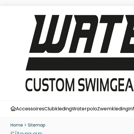
Accessoires
Clubkleding
Waterpolo
Zwemkleding
In
Home
>
Sitemap