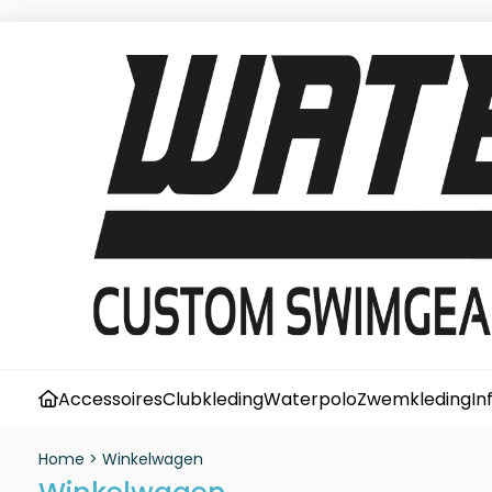
Accessoires
Clubkleding
Waterpolo
Zwemkleding
In
Home
>
Winkelwagen