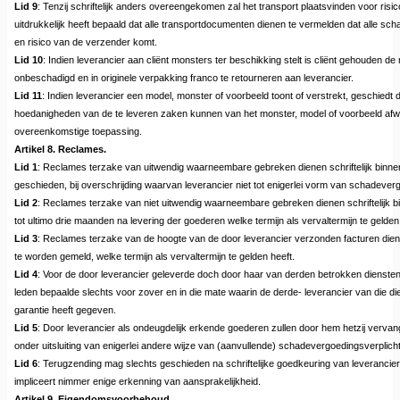
Lid 9
: Tenzij schriftelijk anders overeengekomen zal het transport plaatsvinden voor risi
uitdrukkelijk heeft bepaald dat alle transportdocumenten dienen te vermelden dat alle sc
en risico van de verzender komt.
Lid 10
: Indien leverancier aan cliënt monsters ter beschikking stelt is cliënt gehouden 
onbeschadigd en in originele verpakking franco te retourneren aan leverancier.
Lid 11
: Indien leverancier een model, monster of voorbeeld toont of verstrekt, geschiedt di
hoedanigheden van de te leveren zaken kunnen van het monster, model of voorbeeld afwijk
overeenkomstige toepassing.
Artikel 8. Reclames.
Lid 1
: Reclames terzake van uitwendig waarneembare gebreken dienen schriftelijk binne
geschieden, bij overschrijding waarvan leverancier niet tot enigerlei vorm van schadever
Lid 2
: Reclames terzake van niet uitwendig waarneembare gebreken dienen schriftelijk b
tot ultimo drie maanden na levering der goederen welke termijn als vervaltermijn te gelden
Lid 3
: Reclames terzake van de hoogte van de door leverancier verzonden facturen diene
te worden gemeld, welke termijn als vervaltermijn te gelden heeft.
Lid 4
: Voor de door leverancier geleverde doch door haar van derden betrokken diensten,
leden bepaalde slechts voor zover en in die mate waarin de derde- leverancier van die di
garantie heeft gegeven.
Lid 5
: Door leverancier als ondeugdelijk erkende goederen zullen door hem hetzij verva
onder uitsluiting van enigerlei andere wijze van (aanvullende) schadevergoedingsverplicht
Lid 6
: Terugzending mag slechts geschieden na schriftelijke goedkeuring van leverancier,
impliceert nimmer enige erkenning van aansprakelijkheid.
Artikel 9. Eigendomsvoorbehoud.