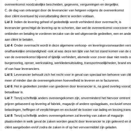
overeenkomst noodzakelijke bescheiden, gegevens, vergunningen en dergelijke.
C. de dag van ontvangst door de leverancier van hetgeen volgens de overeenkomst
door cliënt eventueel bij vooruitbetaling dient te worden voldaan.
Lid 3
: Indien de levering geheel of gedeeltelijk wordt verhinderd door overmacht, is
leverancier gerechtigd de levering op te schorten, dan wel de overeenkomst voorzover nie
ontbinden en betaling te vorderen terzake van de wel uitgevoerde gedeelten, een en a
aan cliënt te betalen.
Lid 4
: Onder overmacht wordt in deze algemene verkoop- en leveringsvoorwaarden verst
onafhankelijke omstandigheid -ook al was deze ten tijde van het tot stand komen van de
van de overeenkomst blijvend of tijdelijk verhindert, alsmede voor zover daar niet reeds 
burgeroorlog, oproer, werkstaking, werkliedenuitsluiting, transportmoeilijkheden, brand en/o
of van haar leveranciers.
Lid 5
: Leverancier behoudt zich het recht voor in geval van speciaal ten behoeve van c
meer of minder dan de overeengekomen hoeveelheid te leveren en te factureren.
Lid 6
: Het in gedeelten zenden van goederen door leverancier is, na goed overleg vooraf,
betaalbaar is.
Lid 7
: Tenzij schriftelijk anders overeengekomen zijn, onverminderd het hiervoor omtrent
prijzen gebaseerd op levering af fabriek, magazijn of andere opslagplaats, exclusief omze
belastingen, heffingen of verplichtingen en exclusief de kosten van lading en lossing,tran
Lid 8
: Tenzij schriftelijk anders overeengekomen zal levering van zaken af magazijn
plaatsvinden in welk geval de zaken worden geacht door leverancier te zijn geleverd en d
cliënt aangeboden en/of zodra de zaken in of op het vervoermiddel zijn geladen.