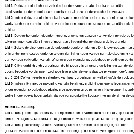
Lid 1
: De leverancier behoudt zich de eigendom voor van alle door haar aan cliënt
afgeleverde goederen totdat de koopprijs voor al deze goederen geheel is voldaan.
Lid 2
: Indien de leverancier in het kader van de met cliënt gesloten overeenkomst ten be
werkzaamheden verricht, geldt de voorbehouden eigendom eveneens totdat cliënt ook dez
voldaan.
Lid 3
: De voorbehouden eigendom geldt eveneens ten aanzien van vorderingen die de lev
tekortschieten van cliënt in een of meer van zijn verplichtingen jegens de leverancier.
Lid 4
: Zolang de eigendom van de geleverde goederen niet op cliënt is overgegaan mag 
enig ander recht daarop verlenen anders dan in het kader van de normale uitoefening van zij
van verkoop op krediet, van zijn afnemers een eigendomsvoorbehoud te bedingen op de voe
Lid 5
: Cliënt verbindt zich vorderingen die hij tegen zijn afnemers verkrijgt niet aan derd
voorts bedoelde vorderingen, zodra de leverancier de wens daartoe te kennen geeft, aan
art. 3: 239 BW tot meerdere zekerheid van haar vorderingen uit welke hoofde dan ook tege
Lid 6
: Indien cliënt met de nakoming van zijn betalingsverplichtingen jegens leverancier te
onder eigendomsvoorbehoud afgeleverde goederen terug te nemen. Na terugneming zal c
welke in geen geval hoger zal zijn dan de oorspronkelijke koopsom verminderd met de op
Artikel 10. Betaling.
Lid 1
: Tenzij schriftelijk anders overeengekomen en onverminderd het in het volgende lid
binnen 14 dagen na factuurdatum te geschieden, welke termijn als fatale termijn te gelden 
Lid 2
: Tenzij uitdrukkelijk anders overeengekomen strekken alle betalingen, hoe ook
gemaakt, van cliënt in de eerste plaats in mindering op de kosten, vervolgens in minderin