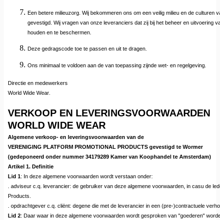
Een betere milieuzorg. Wij bekommeren ons om een veilig milieu en de culturen va
gevestigd. Wij vragen van onze leveranciers dat zij bij het beheer en uitvoering va
houden en te beschermen.
Deze gedragscode toe te passen en uit te dragen.
Ons minimaal te voldoen aan de van toepassing zijnde wet- en regelgeving.
Directie en medewerkers
World Wide Wear
.
VERKOOP EN LEVERINGSVOORWAARDEN
WORLD WIDE WEAR
Algemene verkoop- en leveringsvoorwaarden van de
VERENIGING PLATFORM PROMOTIONAL PRODUCTS gevestigd te Wormer
(gedeponeerd onder nummer 34179289 Kamer van Koophandel te Amsterdam)
Artikel 1. Definitie
Lid 1
: In deze algemene voorwaarden wordt verstaan onder:
. adviseur c.q. leverancier: de gebruiker van deze algemene voorwaarden, in casu de led
Products.
. opdrachtgever c.q. cliënt: degene die met de leverancier in een (pre-)contractuele verho
Lid 2
: Daar waar in deze algemene voorwaarden wordt gesproken van "goederen" worde