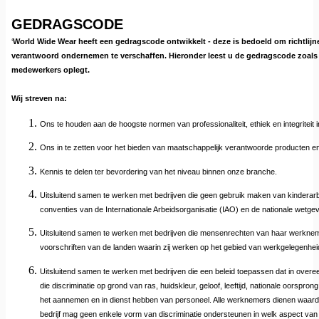
GEDRAGSCODE
‘
World Wide Wear heeft een gedragscode ontwikkelt - deze is bedoeld om richtlijn
verantwoord ondernemen te verschaffen. Hieronder leest u de gedragscode zoals 
medewerkers oplegt.
Wij streven na:
Ons te houden aan de hoogste normen van professionaliteit, ethiek en integriteit i
Ons in te zetten voor het bieden van maatschappelijk verantwoorde producten en
Kennis te delen ter bevordering van het niveau binnen onze branche.
Uitsluitend samen te werken met bedrijven die geen gebruik maken van kinderarb
conventies van de Internationale Arbeidsorganisatie (IAO) en de nationale wetgev
Uitsluitend samen te werken met bedrijven die mensenrechten van haar werknem
voorschriften van de landen waarin zij werken op het gebied van werkgelegenhe
Uitsluitend samen te werken met bedrijven die een beleid toepassen dat in overe
die discriminatie op grond van ras, huidskleur, geloof, leeftijd, nationale oorspron
het aannemen en in dienst hebben van personeel. Alle werknemers dienen waard
bedrijf mag geen enkele vorm van discriminatie ondersteunen in welk aspect van 