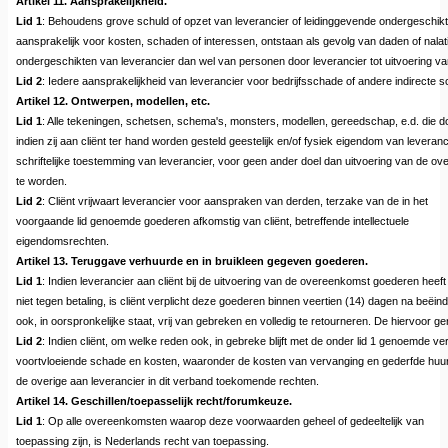
Artikel 11. Aansprakelijkheid.
Lid 1
: Behoudens grove schuld of opzet van leverancier of leidinggevende ondergeschikten
aansprakelijk voor kosten, schaden of interessen, ontstaan als gevolg van daden of nal
ondergeschikten van leverancier dan wel van personen door leverancier tot uitvoering 
Lid 2
: Iedere aansprakelijkheid van leverancier voor bedrijfsschade of andere indirecte sc
Artikel 12. Ontwerpen, modellen, etc.
Lid 1
: Alle tekeningen, schetsen, schema's, monsters, modellen, gereedschap, e.d. die d
indien zij aan cliënt ter hand worden gesteld geestelijk en/of fysiek eigendom van leve
schriftelijke toestemming van leverancier, voor geen ander doel dan uitvoering van de ov
te worden.
Lid 2
: Cliënt vrijwaart leverancier voor aanspraken van derden, terzake van de in het
voorgaande lid genoemde goederen afkomstig van cliënt, betreffende intellectuele
eigendomsrechten.
Artikel 13. Teruggave verhuurde en in bruikleen gegeven goederen.
Lid 1
: Indien leverancier aan cliënt bij de uitvoering van de overeenkomst goederen heeft
niet tegen betaling, is cliënt verplicht deze goederen binnen veertien (14) dagen na beë
ook, in oorspronkelijke staat, vrij van gebreken en volledig te retourneren. De hiervoor gen
Lid 2
: Indien cliënt, om welke reden ook, in gebreke blijft met de onder lid 1 genoemde verp
voortvloeiende schade en kosten, waaronder de kosten van vervanging en gederfde huuri
de overige aan leverancier in dit verband toekomende rechten.
Artikel 14. Geschillen/toepasselijk recht/forumkeuze.
Lid 1
: Op alle overeenkomsten waarop deze voorwaarden geheel of gedeeltelijk van
toepassing zijn, is Nederlands recht van toepassing.