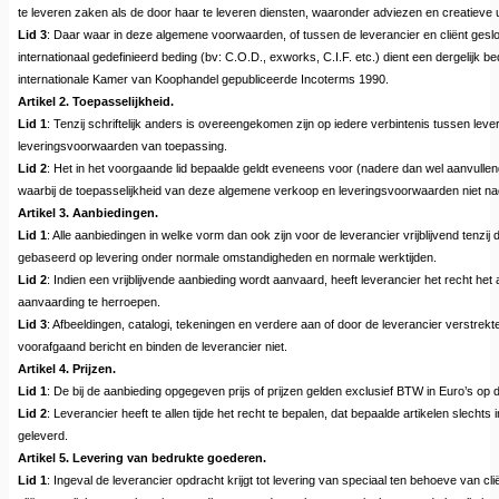
te leveren zaken als de door haar te leveren diensten, waaronder adviezen en creatieve u
Lid 3
: Daar waar in deze algemene voorwaarden, of tussen de leverancier en cliënt ge
internationaal gedefinieerd beding (bv: C.O.D., exworks, C.I.F. etc.) dient een dergelijk 
internationale Kamer van Koophandel gepubliceerde Incoterms 1990.
Artikel 2. Toepasselijkheid.
Lid 1
: Tenzij schriftelijk anders is overeengekomen zijn op iedere verbintenis tussen le
leveringsvoorwaarden van toepassing.
Lid 2
: Het in het voorgaande lid bepaalde geldt eveneens voor (nadere dan wel aanvulle
waarbij de toepasselijkheid van deze algemene verkoop en leveringsvoorwaarden niet nade
Artikel 3. Aanbiedingen.
Lid 1
: Alle aanbiedingen in welke vorm dan ook zijn voor de leverancier vrijblijvend tenzi
gebaseerd op levering onder normale omstandigheden en normale werktijden.
Lid 2
: Indien een vrijblijvende aanbieding wordt aanvaard, heeft leverancier het recht h
aanvaarding te herroepen.
Lid 3
: Afbeeldingen, catalogi, tekeningen en verdere aan of door de leverancier verstrek
voorafgaand bericht en binden de leverancier niet.
Artikel 4. Prijzen.
Lid 1
: De bij de aanbieding opgegeven prijs of prijzen gelden exclusief BTW in Euro’s o
Lid 2
: Leverancier heeft te allen tijde het recht te bepalen, dat bepaalde artikelen slec
geleverd.
Artikel 5. Levering van bedrukte goederen.
Lid 1
: Ingeval de leverancier opdracht krijgt tot levering van speciaal ten behoeve van c