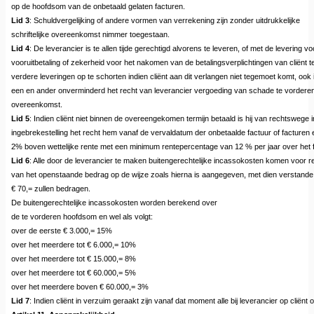
op de hoofdsom van de onbetaald gelaten facturen.
Lid 3
: Schuldvergelijking of andere vormen van verrekening zijn zonder uitdrukkelijke
schriftelijke overeenkomst nimmer toegestaan.
Lid 4
: De leverancier is te allen tijde gerechtigd alvorens te leveren, of met de levering 
vooruitbetaling of zekerheid voor het nakomen van de betalingsverplichtingen van cliënt te
verdere leveringen op te schorten indien cliënt aan dit verlangen niet tegemoet komt, ook
een en ander onverminderd het recht van leverancier vergoeding van schade te vorderen w
overeenkomst.
Lid 5
: Indien cliënt niet binnen de overeengekomen termijn betaald is hij van rechtswege 
ingebrekestelling het recht hem vanaf de vervaldatum der onbetaalde factuur of facturen
2% boven wettelijke rente met een minimum rentepercentage van 12 % per jaar over het 
Lid 6
: Alle door de leverancier te maken buitengerechtelijke incassokosten komen voor 
van het openstaande bedrag op de wijze zoals hierna is aangegeven, met dien verstande
€ 70,= zullen bedragen.
De buitengerechtelijke incassokosten worden berekend over
de te vorderen hoofdsom en wel als volgt:
over de eerste € 3.000,= 15%
over het meerdere tot € 6.000,= 10%
over het meerdere tot € 15.000,= 8%
over het meerdere tot € 60.000,= 5%
over het meerdere boven € 60.000,= 3%
Lid 7
: Indien cliënt in verzuim geraakt zijn vanaf dat moment alle bij leverancier op cliën