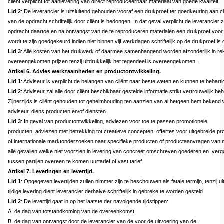
cliënt verplicht tot aanlevering van direct reproduceerbaar materiaal van goede kwaliteit.
Lid 2
: De leverancier is uitsluitend gehouden vooraf een drukproef ter goedkeuring aan c
van de opdracht schriftelijk door cliënt is bedongen. In dat geval verplicht de leverancier z
opdracht daartoe en na ontvangst van de te reproduceren materialen een drukproef voor 
wordt te zijn goedgekeurd indien niet binnen vijf werkdagen schriftelijk op de drukproef is
Lid 3
: Alle kosten van het drukwerk of daarmee samenhangend worden afzonderlijk in rek
overeengekomen prijzen tenzij uitdrukkelijk het tegendeel is overeengekomen.
Artikel 6. Advies werkzaamheden en productontwikkeling.
Lid 1
: Adviseur is verplicht de belangen van cliënt naar beste weten en kunnen te behar
Lid 2
: Adviseur zal alle door cliënt beschikbaar gestelde informatie strikt vertrouwelijk be
Zijnerzijds is cliënt gehouden tot geheimhouding ten aanzien van al hetgeen hem bekend
adviseur, diens producten en/of diensten.
Lid 3
: In geval van productontwikkeling, adviezen voor toe te passen promotionele
producten, adviezen met betrekking tot creatieve concepten, offertes voor uitgebreide pro
of internationale marktonderzoeken naar specifieke producten of productaanvragen van n
alle gevallen welke niet voorzien in levering van concreet omschreven goederen en verg
tussen partijen overeen te komen uurtarief of vast tarief.
Artikel 7. Leveringen en levertijd.
Lid 1
: Opgegeven levertijden zullen nimmer zijn te beschouwen als fatale termijn, tenzij u
tijdige levering dient leverancier derhalve schriftelijk in gebreke te worden gesteld.
Lid 2
: De levertijd gaat in op het laatste der navolgende tijdstippen:
A. de dag van totstandkoming van de overeenkomst.
B. de dag van ontvangst door de leverancier van de voor de uitvoering van de