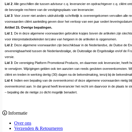
Lid 2
: Alle geschillen die tussen adviseur c.q. leverancier en opdrachtgever c.q. cliënt o
de bevoegde rechtere van de vestigingsplaats van leverancier.
Lid 3
: Voor zover niet anders uitdrukkelijk schriftelijk is overeengekomen vervallen all
voorwaarden cliënt aanleiding geven door het verloop van een jaar sedert leveringsdatum
Artikel 15. Overige bepalingen.
Lid 1
: De in deze algemene voorwaarden gebruikte kopjes boven de artikelen zijn slechts
voor interpretatiedoeleinden terzake van hetgeen in de artikelen is opgenomen.
Lid 2
: Deze algemene voorwaarden zijn beschikbaar in de Nederlandse, de Duitse de Eng
onverenigbaarheid tussen de Nederlandstalige, de Duitstalige de Engelstalige en/of de Fra
versie.
Lid 3
: De vereniging Platform Promotional Products, en daarmee ook leverancier, heeft
te verwijzen. Wijzigingen gelden ook ten aanzien van reeds gesloten overeenkomsten. Wi
cliënt en treden in werking dertig (30) dagen na de bekendmaking, tenzij bij de bekend
Lid 4
: Indien een bepaling van de overeenkomst of deze algemene voorwaarden nietig blijkt 
overeenkomst aan. In dat geval heeft leverancier het recht om daarvoor in de plaats te ste
– bepaling die de nietige zo dicht mogelijk benadert.
Informatie
Over ons
Verzenden & Retourneren